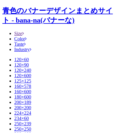
青色のバナーデザインまとめサイ
ト - bana-na(バナーな)
Size
Color
Taste
Industry
120×60
120×90
120×240
120×600
125×125
160×578
160×600
180×600
200×189
200×200
224×224
234×60
250×239
250×250