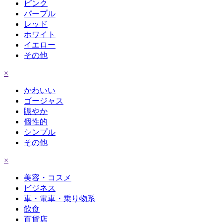
ピンク
パープル
レッド
ホワイト
イエロー
その他
×
かわいい
ゴージャス
賑やか
個性的
シンプル
その他
×
美容・コスメ
ビジネス
車・電車・乗り物系
飲食
百貨店