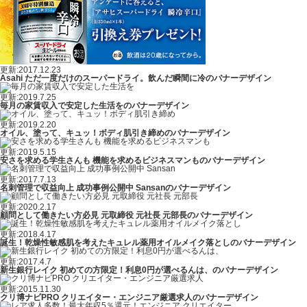
更新:2017.12.23
Asahi ただ一度だけのスーパードライ。飲んだ瞬間に冷のバナーデザイン
更新:2019.7.25
毎月の家賃収入で安定した生活をのバナーデザイン
更新:2019.2.20
オイル、塗って、キュッ！ボディ肌引き締めのバナーデザイン
更新:2019.5.15
安さを求める学生さんも 機能を求めるビジネスマンものバナーデザイン
更新:2017.7.13
名刺管理で収益向上 成功事例公開中 Sansanのバナーデザイン
更新:2020.2.17
顧問として働きたい方必見 元取締役 元社長 元部長のバナーデザイン
更新:2018.4.17
誕生！乾燥性敏感肌を考えたキュレル薬用オイルメイク落としのバナーデザイン
更新:2017.4.7
新生銀行レイク 初めての方限定！利息0円が選べるんは、のバナーデザイン
更新:2015.11.30
クリ博ナビPRO クリエイター・エンジニア厳選求人のバナーデザイン