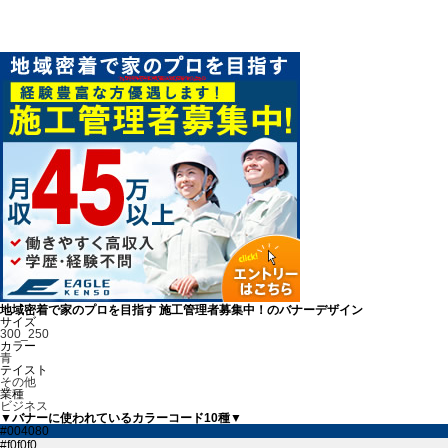
地域密着で家のプロを目指す 施工管理者募集中！のバナーデザイン
サイズ
300_250
カラー
青
テイスト
その他
業種
ビジネス
▼バナーに使われているカラーコード10種▼