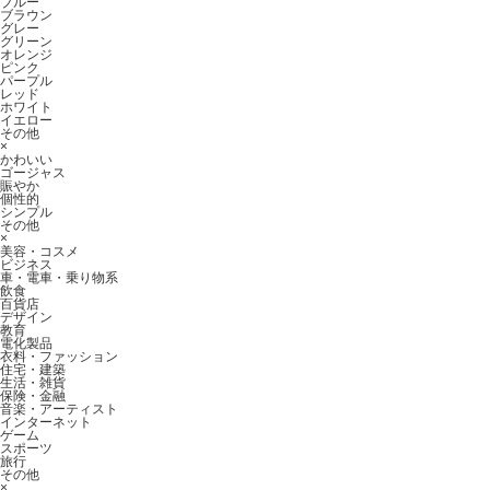
ブルー
ブラウン
グレー
グリーン
オレンジ
ピンク
パープル
レッド
ホワイト
イエロー
その他
×
かわいい
ゴージャス
賑やか
個性的
シンプル
その他
×
美容・コスメ
ビジネス
車・電車・乗り物系
飲食
百貨店
デザイン
教育
電化製品
衣料・ファッション
住宅・建築
生活・雑貨
保険・金融
音楽・アーティスト
インターネット
ゲーム
スポーツ
旅行
その他
×