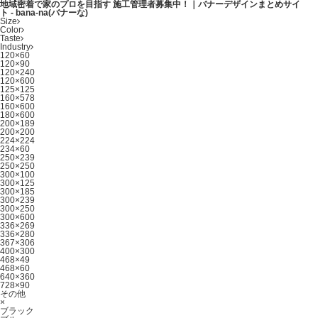
地域密着で家のプロを目指す 施工管理者募集中！｜バナーデザインまとめサイ
ト - bana-na(バナーな)
Size
Color
Taste
Industry
120×60
120×90
120×240
120×600
125×125
160×578
160×600
180×600
200×189
200×200
224×224
234×60
250×239
250×250
300×100
300×125
300×185
300×239
300×250
300×600
336×269
336×280
367×306
400×300
468×49
468×60
640×360
728×90
その他
×
ブラック