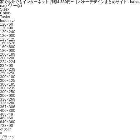
家でも外でもインターネット 月額4,380円〜｜バナーデザインまとめサイト - bana-
na(バナーな)
Size
Color
Taste
Industry
120×60
120×90
120×240
120×600
125×125
160×578
160×600
180×600
200×189
200×200
224×224
234×60
250×239
250×250
300×100
300×125
300×185
300×239
300×250
300×600
336×269
336×280
367×306
400×300
468×49
468×60
640×360
728×90
その他
×
ブラック