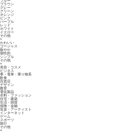
ブルー
ブラウン
グレー
グリーン
オレンジ
ピンク
パープル
レッド
ホワイト
イエロー
その他
×
かわいい
ゴージャス
賑やか
個性的
シンプル
その他
×
美容・コスメ
ビジネス
車・電車・乗り物系
飲食
百貨店
デザイン
教育
電化製品
衣料・ファッション
住宅・建築
生活・雑貨
保険・金融
音楽・アーティスト
インターネット
ゲーム
スポーツ
旅行
その他
×