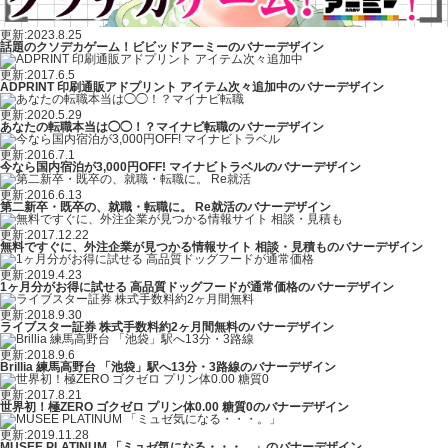
更新:2023.8.25
話題のクソデカゲーム！ビビッドアーミーのバナーデザイン
更新:2017.6.5
ADPRINT 印刷通販アドプリント アイテム次々追加中のバナーデザイン
更新:2020.5.29
あなたの転職本当は◯◯！？マイナビ転職のバナーデザイン
更新:2016.7.1
今なら国内宿泊が3,000円OFF! マイナビトラベルのバナーデザイン
更新:2016.6.13
第二新卒・既卒の、就職・転職に。 Re就活のバナーデザイン
更新:2017.12.22
無料ですぐに、外注企業が見つかる情報サイト 相談・見積ものバナーデザイン
更新:2019.4.23
1ヶ月分がお得に試せる 高品質ドッグフードが通常価格のバナーデザイン
更新:2018.9.30
ライブスター証券 株式手数料約2ヶ月間無料のバナーデザイン
更新:2018.9.6
Brillia 練馬高野台 「池袋」駅へ13分・3路線のバナーデザイン
更新:2017.8.21
世界初！極ZERO ゴクゼロ プリン体0.00 糖質0のバナーデザイン
更新:2019.11.28
MUSEE PLATINUM 「ミュゼ気になる・・・。」のバナーデザイン