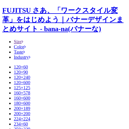
FUJITSU さあ、「ワークスタイル変
革」をはじめよう｜バナーデザインま
とめサイト - bana-na(バナーな)
Size
Color
Taste
Industry
120×60
120×90
120×240
120×600
125×125
160×578
160×600
180×600
200×189
200×200
224×224
234×60