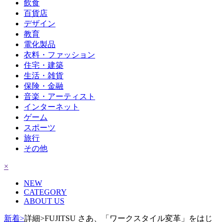
飲食
百貨店
デザイン
教育
電化製品
衣料・ファッション
住宅・建築
生活・雑貨
保険・金融
音楽・アーティスト
インターネット
ゲーム
スポーツ
旅行
その他
×
NEW
CATEGORY
ABOUT US
新着>
詳細>FUJITSU さあ、「ワークスタイル変革」をはじ