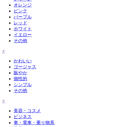
オレンジ
ピンク
パープル
レッド
ホワイト
イエロー
その他
×
かわいい
ゴージャス
賑やか
個性的
シンプル
その他
×
美容・コスメ
ビジネス
車・電車・乗り物系