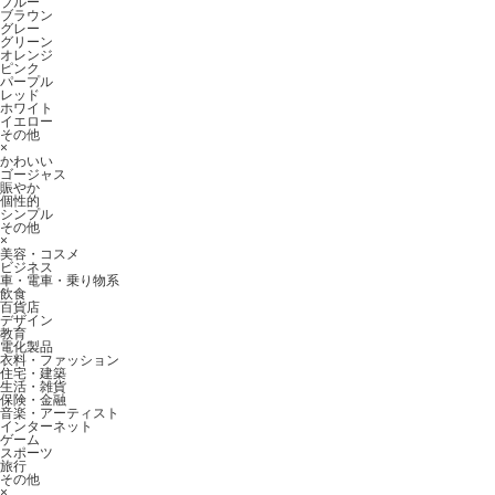
ブルー
ブラウン
グレー
グリーン
オレンジ
ピンク
パープル
レッド
ホワイト
イエロー
その他
×
かわいい
ゴージャス
賑やか
個性的
シンプル
その他
×
美容・コスメ
ビジネス
車・電車・乗り物系
飲食
百貨店
デザイン
教育
電化製品
衣料・ファッション
住宅・建築
生活・雑貨
保険・金融
音楽・アーティスト
インターネット
ゲーム
スポーツ
旅行
その他
×