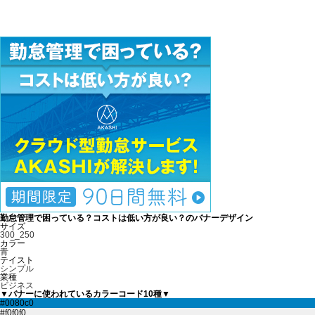
勤怠管理で困っている？コストは低い方が良い？のバナーデザイン
サイズ
300_250
カラー
青
テイスト
シンプル
業種
ビジネス
▼バナーに使われているカラーコード10種▼