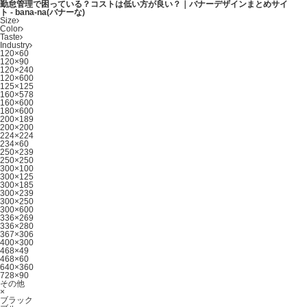
勤怠管理で困っている？コストは低い方が良い？｜バナーデザインまとめサイ
ト - bana-na(バナーな)
Size
Color
Taste
Industry
120×60
120×90
120×240
120×600
125×125
160×578
160×600
180×600
200×189
200×200
224×224
234×60
250×239
250×250
300×100
300×125
300×185
300×239
300×250
300×600
336×269
336×280
367×306
400×300
468×49
468×60
640×360
728×90
その他
×
ブラック