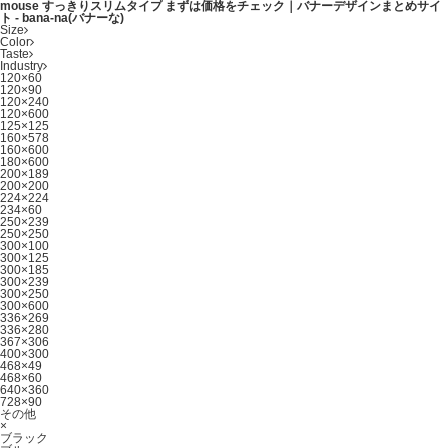
mouse すっきりスリムタイプ まずは価格をチェック｜バナーデザインまとめサイ
ト - bana-na(バナーな)
Size
Color
Taste
Industry
120×60
120×90
120×240
120×600
125×125
160×578
160×600
180×600
200×189
200×200
224×224
234×60
250×239
250×250
300×100
300×125
300×185
300×239
300×250
300×600
336×269
336×280
367×306
400×300
468×49
468×60
640×360
728×90
その他
×
ブラック