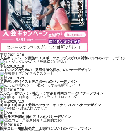
更新:2021.3.16
入会キャンペーン実施中！スポーツクラブメガロス浦和パルコのバナーデザイン
更新:2019.2.18
エイジングのための「発酵保湿化粧水」のバナーデザイン
更新:2017.9.29
半導体もデバイスもテスターものバナーデザイン
更新:2016.7.29
たった30秒でシミ・毛穴・くすみも瞬間カバー!のバナーデザイン
更新:2020.7.13
前向き！前向き！元気ハツラツ！オロナミンCのバナーデザイン
更新:2017.1.10
獣神祭 不思議の国のアリスのバナーデザイン
更新:2018.6.7
国産コピー用紙新発売！圧倒的に安い！のバナーデザイン