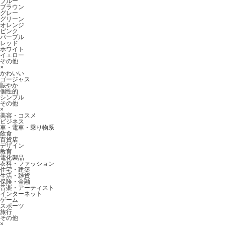
ブルー
ブラウン
グレー
グリーン
オレンジ
ピンク
パープル
レッド
ホワイト
イエロー
その他
×
かわいい
ゴージャス
賑やか
個性的
シンプル
その他
×
美容・コスメ
ビジネス
車・電車・乗り物系
飲食
百貨店
デザイン
教育
電化製品
衣料・ファッション
住宅・建築
生活・雑貨
保険・金融
音楽・アーティスト
インターネット
ゲーム
スポーツ
旅行
その他
×