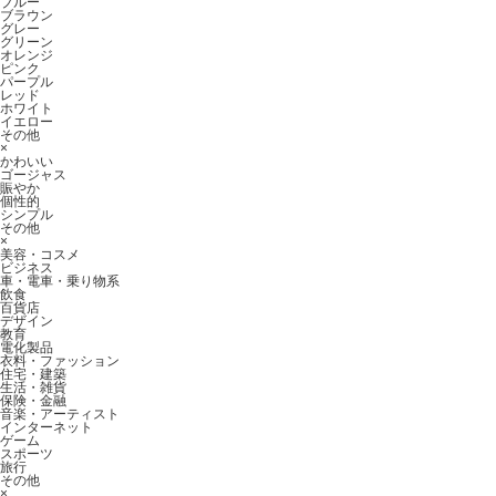
ブルー
ブラウン
グレー
グリーン
オレンジ
ピンク
パープル
レッド
ホワイト
イエロー
その他
×
かわいい
ゴージャス
賑やか
個性的
シンプル
その他
×
美容・コスメ
ビジネス
車・電車・乗り物系
飲食
百貨店
デザイン
教育
電化製品
衣料・ファッション
住宅・建築
生活・雑貨
保険・金融
音楽・アーティスト
インターネット
ゲーム
スポーツ
旅行
その他
×