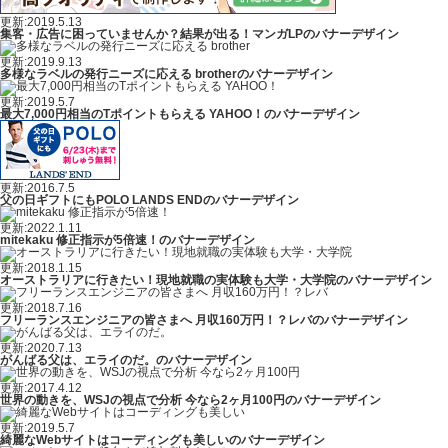
更新:2019.5.13
集客・広告に困っていませんか？結果が出る！マンガLPのバナーデザイン
更新:2019.9.13
多様なラベルの発行ニーズに応える brotherのバナーデザイン
更新:2019.5.7
最大7,000円相当のTポイントもらえる YAHOO！のバナーデザイン
更新:2016.7.5
父の日ギフトにもPOLO LANDS ENDのバナーデザイン
更新:2022.1.11
mitekaku 修正指示が5倍速！のバナーデザイン
更新:2018.1.15
オーストラリアに行きたい！現地就職の実体験も大学・大学院のバナーデザイン
更新:2018.7.16
フリーランスエンジニアの皆さまへ 月収160万円！？レバのバナーデザイン
更新:2020.7.13
がんばる父は、エライのだ。のバナーデザイン
更新:2017.4.12
世界の動きを、WSJの視点で分析 今なら2ヶ月100円のバナーデザイン
更新:2019.5.7
綺麗なWebサイトはコーディングも美しいのバナーデザイン