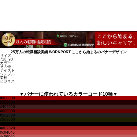
25万人の転職相談実績 WORKPORT ここから始まるのバナーデザイン
サイズ
728_90
カラー
その他
テイスト
シンプル
業種
ビジネス
▼バナーに使われているカラーコード10種▼