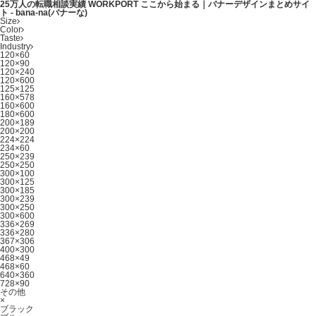
25万人の転職相談実績 WORKPORT ここから始まる｜バナーデザインまとめサイ
ト - bana-na(バナーな)
Size
Color
Taste
Industry
120×60
120×90
120×240
120×600
125×125
160×578
160×600
180×600
200×189
200×200
224×224
234×60
250×239
250×250
300×100
300×125
300×185
300×239
300×250
300×600
336×269
336×280
367×306
400×300
468×49
468×60
640×360
728×90
その他
×
ブラック