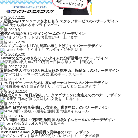
更新:2017.2.21
未経験からITエンジニアを楽しもう スタッフサービスのバナーデザイン
更新:2019.8.1
40代から始めるオンラインゲームのバナーデザイン
更新:2016.2.29
ベルメゾンネット UVお見舞い申し上げますのバナーデザイン
更新:2018.5.30
Twitterの全つぶやきをリアルタイムに分析活用のバナーデザイン
更新:2017.12.23
薬剤師の求人 年収700万円土日休み 駅チカ、転勤なしのバナーデザイン
更新:2017.10.5
すべてはゲーマーのために 夏のボーナスセールのバナーデザイン
更新:2018.12.10
独自成分iHA！毎日が楽しい。タマゴサミンに出逢えてのバナーデザイン
更新:2021.3.1
19新卒 日本が誇る美味しい文化を、世界中に。のバナーデザイン
更新:2017.3.6
ANA 期間・路線・便限定 旅割 国内線タイムセールのバナーデザイン
更新:2018.8.22
Tech Kids School 入学説明＆見学会のバナーデザイン