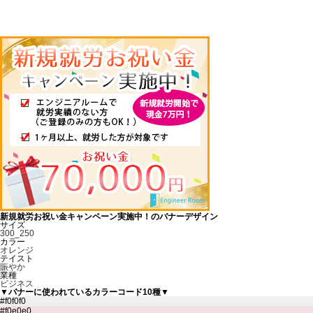
新規就労お祝い金キャンペーン実施中！のバナーデザイン
サイズ
300_250
カラー
オレンジ
テイスト
賑やか
業種
ビジネス
▼バナーに使われているカラーコード10種▼