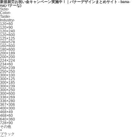
新規就労お祝い金キャンペーン実施中！｜バナーデザインまとめサイト - bana-
na(バナーな)
Size
Color
Taste
Industry
120×60
120×90
120×240
120×600
125×125
160×578
160×600
180×600
200×189
200×200
224×224
234×60
250×239
250×250
300×100
300×125
300×185
300×239
300×250
300×600
336×269
336×280
367×306
400×300
468×49
468×60
640×360
728×90
その他
×
ブラック