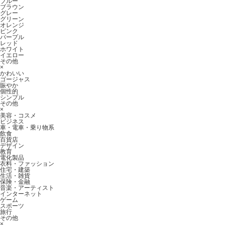
ブルー
ブラウン
グレー
グリーン
オレンジ
ピンク
パープル
レッド
ホワイト
イエロー
その他
×
かわいい
ゴージャス
賑やか
個性的
シンプル
その他
×
美容・コスメ
ビジネス
車・電車・乗り物系
飲食
百貨店
デザイン
教育
電化製品
衣料・ファッション
住宅・建築
生活・雑貨
保険・金融
音楽・アーティスト
インターネット
ゲーム
スポーツ
旅行
その他
×