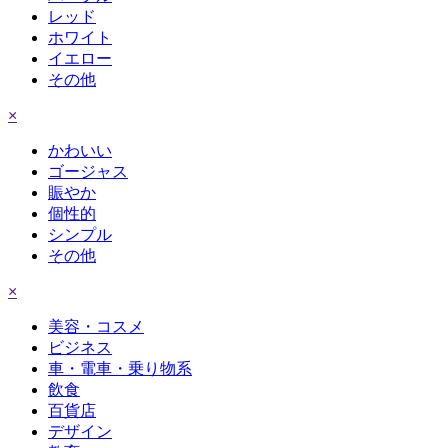
レッド
ホワイト
イエロー
その他
×
かわいい
ゴージャス
賑やか
個性的
シンプル
その他
×
美容・コスメ
ビジネス
車・電車・乗り物系
飲食
百貨店
デザイン