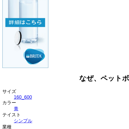
なぜ、ペット
サイズ
160_600
カラー
青
テイスト
シンプル
業種