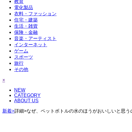
教育
電化製品
衣料・ファッション
住宅・建築
生活・雑貨
保険・金融
音楽・アーティスト
インターネット
ゲーム
スポーツ
旅行
その他
×
NEW
CATEGORY
ABOUT US
新着>
詳細>なぜ、ペットボトルの水のほうがおいしいと思う