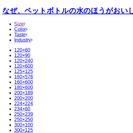
なぜ、ペットボトルの水のほうがおいしいと
Size
Color
Taste
Industry
120×60
120×90
120×240
120×600
125×125
160×578
160×600
180×600
200×189
200×200
224×224
234×60
250×239
250×250
300×100
300×125