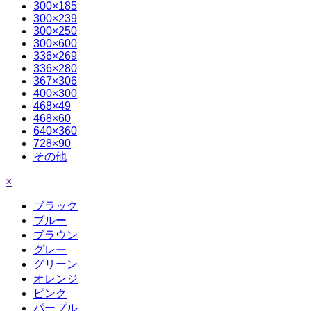
300×185
300×239
300×250
300×600
336×269
336×280
367×306
400×300
468×49
468×60
640×360
728×90
その他
×
ブラック
ブルー
ブラウン
グレー
グリーン
オレンジ
ピンク
パープル