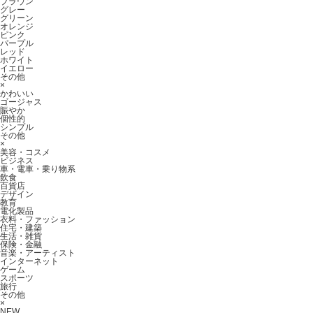
ブラウン
グレー
グリーン
オレンジ
ピンク
パープル
レッド
ホワイト
イエロー
その他
×
かわいい
ゴージャス
賑やか
個性的
シンプル
その他
×
美容・コスメ
ビジネス
車・電車・乗り物系
飲食
百貨店
デザイン
教育
電化製品
衣料・ファッション
住宅・建築
生活・雑貨
保険・金融
音楽・アーティスト
インターネット
ゲーム
スポーツ
旅行
その他
×
NEW