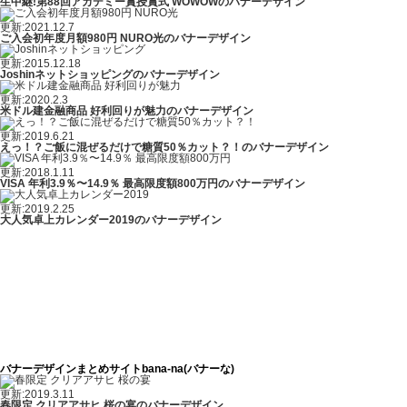
生中継!第88回アカデミー賞授賞式 WOWOWのバナーデザイン
更新:2021.12.7
ご入会初年度月額980円 NURO光のバナーデザイン
更新:2015.12.18
Joshinネットショッピングのバナーデザイン
更新:2020.2.3
米ドル建金融商品 好利回りが魅力のバナーデザイン
更新:2019.6.21
えっ！？ご飯に混ぜるだけで糖質50％カット？！のバナーデザイン
更新:2018.1.11
VISA 年利3.9％〜14.9％ 最高限度額800万円のバナーデザイン
更新:2019.2.25
大人気卓上カレンダー2019のバナーデザイン
バナーデザインまとめサイトbana-na(バナーな)
更新:2019.3.11
春限定 クリアアサヒ 桜の宴のバナーデザイン