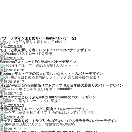
バナーデザインまとめサイトbana-na(バナーな)
更新:2018.3.6
ちょっと私を新しく春トレンド nissen,のバナーデザイン
更新:2016.1.31
Windows7ストレートPC 登場のバナーデザイン
更新:2016.6.28
Rooters 年上・年下の恋人が欲しいなら・・・のバナーデザイン
更新:2018.8.17
月2回からはじめる表情筋リフトアップ 見た目年齢の若返りのバナーデザイン
更新:2017.1.3
私のスマホはじゅうぶん4ギガ nuromobileのバナーデザイン
更新:2019.3.13
普段の生活をトレーニングに変換？！のバナーデザイン
更新:2020.4.20
汗ケアに革命を起こすサプリ 今の私はいつでもサラサラのバナーデザイン
更新:2015.12.13