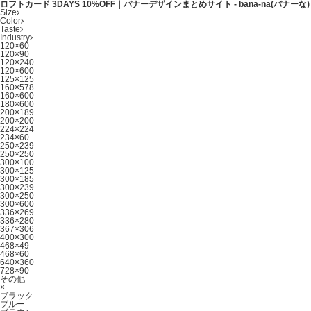
ロフトカード 3DAYS 10%OFF｜バナーデザインまとめサイト - bana-na(バナーな)
Size
Color
Taste
Industry
120×60
120×90
120×240
120×600
125×125
160×578
160×600
180×600
200×189
200×200
224×224
234×60
250×239
250×250
300×100
300×125
300×185
300×239
300×250
300×600
336×269
336×280
367×306
400×300
468×49
468×60
640×360
728×90
その他
×
ブラック
ブルー