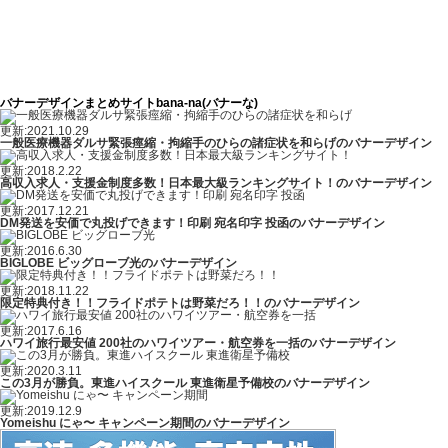
バナーデザインまとめサイトbana-na(バナーな)
更新:2021.10.29
一般医療機器ダルサ緊張痙縮・拘縮手のひらの諸症状を和らげのバナーデザイン
更新:2018.2.22
高収入求人・支援金制度多数！日本最大級ランキングサイト！のバナーデザイン
更新:2017.12.21
DM発送を安価で丸投げできます！印刷 宛名印字 投函のバナーデザイン
更新:2016.6.30
BIGLOBE ビッグローブ光のバナーデザイン
更新:2018.11.22
限定特典付き！！フライドポテトは野菜だろ！！のバナーデザイン
更新:2017.6.16
ハワイ旅行最安値 200社のハワイツアー・航空券を一括のバナーデザイン
更新:2020.3.11
この3月が勝負。東進ハイスクール 東進衛星予備校のバナーデザイン
更新:2019.12.9
Yomeishu にゃ〜 キャンペーン期間のバナーデザイン