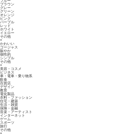
ブルー
ブラウン
グレー
グリーン
オレンジ
ピンク
パープル
レッド
ホワイト
イエロー
その他
×
かわいい
ゴージャス
賑やか
個性的
シンプル
その他
×
美容・コスメ
ビジネス
車・電車・乗り物系
飲食
百貨店
デザイン
教育
電化製品
衣料・ファッション
住宅・建築
生活・雑貨
保険・金融
音楽・アーティスト
インターネット
ゲーム
スポーツ
旅行
その他
×