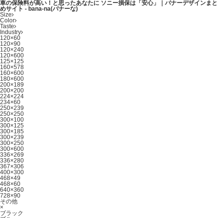
車の保険料が高い！と思ったあなたに ソニー損保は「安心」｜バナーデザインまと
めサイト - bana-na(バナーな)
Size
Color
Taste
Industry
120×60
120×90
120×240
120×600
125×125
160×578
160×600
180×600
200×189
200×200
224×224
234×60
250×239
250×250
300×100
300×125
300×185
300×239
300×250
300×600
336×269
336×280
367×306
400×300
468×49
468×60
640×360
728×90
その他
×
ブラック