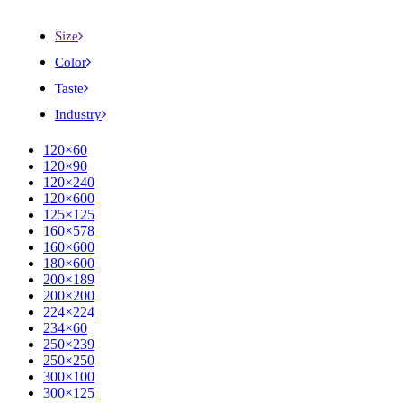
Size
Color
Taste
Industry
120×60
120×90
120×240
120×600
125×125
160×578
160×600
180×600
200×189
200×200
224×224
234×60
250×239
250×250
300×100
300×125