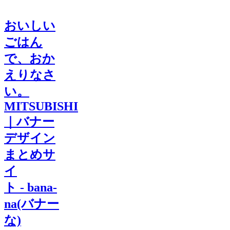
おいしい
ごはん
で、おか
えりなさ
い。
MITSUBISHI
｜バナー
デザイン
まとめサ
イ
ト - bana-
na(バナー
な)