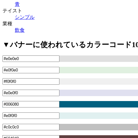
青
テイスト
シンプル
業種
飲食
▼バナーに使われているカラーコード1