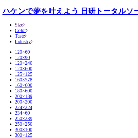
ハケンで夢を叶えよう 日研トータルソーシ
Size
Color
Taste
Industry
120×60
120×90
120×240
120×600
125×125
160×578
160×600
180×600
200×189
200×200
224×224
234×60
250×239
250×250
300×100
300×125