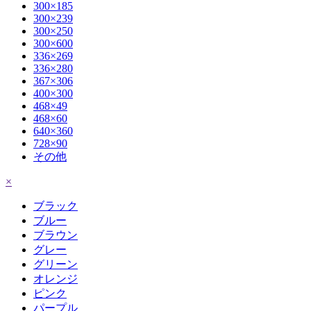
300×185
300×239
300×250
300×600
336×269
336×280
367×306
400×300
468×49
468×60
640×360
728×90
その他
×
ブラック
ブルー
ブラウン
グレー
グリーン
オレンジ
ピンク
パープル