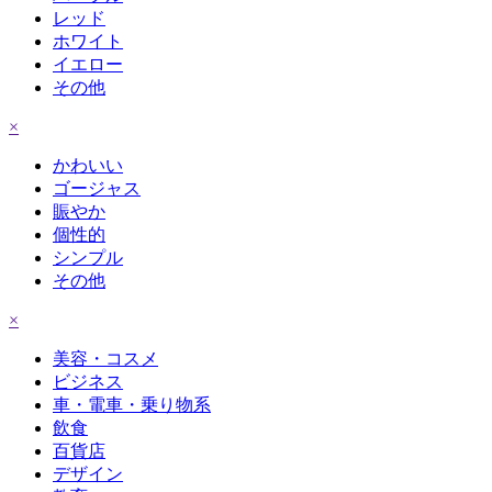
レッド
ホワイト
イエロー
その他
×
かわいい
ゴージャス
賑やか
個性的
シンプル
その他
×
美容・コスメ
ビジネス
車・電車・乗り物系
飲食
百貨店
デザイン