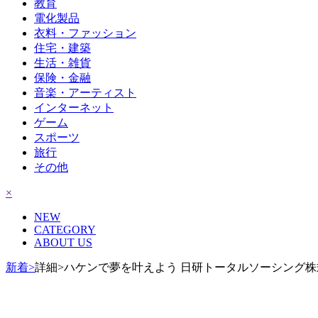
教育
電化製品
衣料・ファッション
住宅・建築
生活・雑貨
保険・金融
音楽・アーティスト
インターネット
ゲーム
スポーツ
旅行
その他
×
NEW
CATEGORY
ABOUT US
新着>
詳細>ハケンで夢を叶えよう 日研トータルソーシング