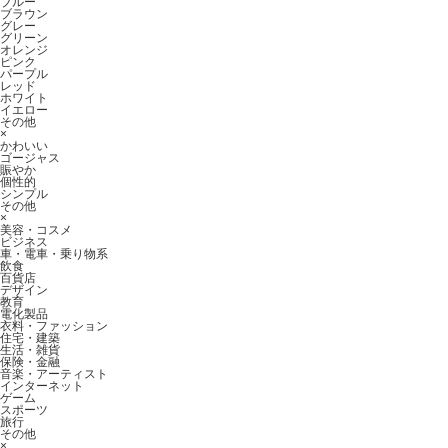
ブルー
ブラウン
グレー
グリーン
オレンジ
ピンク
パープル
レッド
ホワイト
イエロー
その他
×
かわいい
ゴージャス
賑やか
個性的
シンプル
その他
×
美容・コスメ
ビジネス
車・電車・乗り物系
飲食
百貨店
デザイン
教育
電化製品
衣料・ファッション
住宅・建築
生活・雑貨
保険・金融
音楽・アーティスト
インターネット
ゲーム
スポーツ
旅行
その他
×