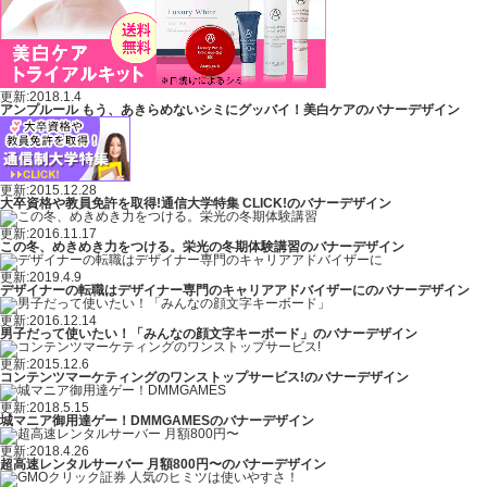
更新:2018.1.4
アンプルール もう、あきらめないシミにグッバイ！美白ケアのバナーデザイン
更新:2015.12.28
大卒資格や教員免許を取得!通信大学特集 CLICK!のバナーデザイン
更新:2016.11.17
この冬、めきめき力をつける。栄光の冬期体験講習のバナーデザイン
更新:2019.4.9
デザイナーの転職はデザイナー専門のキャリアアドバイザーにのバナーデザイン
更新:2016.12.14
男子だって使いたい！「みんなの顔文字キーボード」のバナーデザイン
更新:2015.12.6
コンテンツマーケティングのワンストップサービス!のバナーデザイン
更新:2018.5.15
城マニア御用達ゲー！DMMGAMESのバナーデザイン
更新:2018.4.26
超高速レンタルサーバー 月額800円〜のバナーデザイン