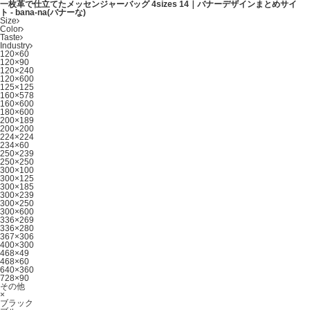
一枚革で仕立てたメッセンジャーバッグ 4sizes 14｜バナーデザインまとめサイ
ト - bana-na(バナーな)
Size
Color
Taste
Industry
120×60
120×90
120×240
120×600
125×125
160×578
160×600
180×600
200×189
200×200
224×224
234×60
250×239
250×250
300×100
300×125
300×185
300×239
300×250
300×600
336×269
336×280
367×306
400×300
468×49
468×60
640×360
728×90
その他
×
ブラック