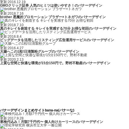
更新:2016.12.19
GMOクリック証券 人気のヒミツは使いやすさ！のバナーデザイン
更新:2018.7.16
brother 悪魔的プロモーション ブラザー×トネガワのバナーデザイン
更新:2018.7.10
真のキレイを創造する キレイを実感する70分 お得な初回のバナーデザイン
更新:2016.8.4
ビッグデータを活用したリスティング広告運用サービスのバナーデザイン
更新:2016.4.27
大腸へこの1粒!日清製粉グループのバナーデザイン
更新:2020.2.13
上質な空間と快適な環境が15分150円で。野村不動産のバナーデザイン
バナーデザインまとめサイトbana-na(バナーな)
更新:2017.9.28
車検代込み！月額7千円代〜 個人向けカーリースのバナーデザイン