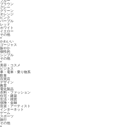
ブルー
ブラウン
グレー
グリーン
オレンジ
ピンク
パープル
レッド
ホワイト
イエロー
その他
×
かわいい
ゴージャス
賑やか
個性的
シンプル
その他
×
美容・コスメ
ビジネス
車・電車・乗り物系
飲食
百貨店
デザイン
教育
電化製品
衣料・ファッション
住宅・建築
生活・雑貨
保険・金融
音楽・アーティスト
インターネット
ゲーム
スポーツ
旅行
その他
×