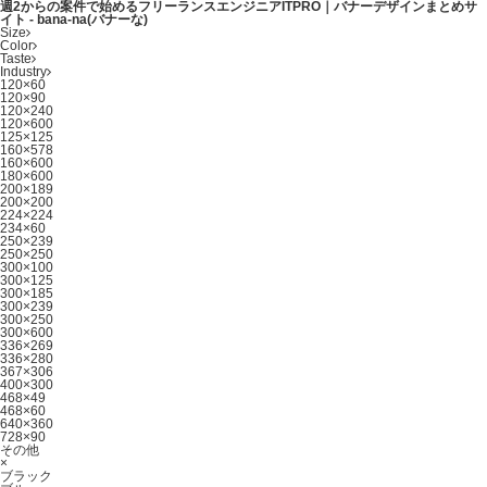
週2からの案件で始めるフリーランスエンジニアITPRO｜バナーデザインまとめサ
イト - bana-na(バナーな)
Size
Color
Taste
Industry
120×60
120×90
120×240
120×600
125×125
160×578
160×600
180×600
200×189
200×200
224×224
234×60
250×239
250×250
300×100
300×125
300×185
300×239
300×250
300×600
336×269
336×280
367×306
400×300
468×49
468×60
640×360
728×90
その他
×
ブラック