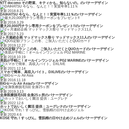
NTT docomo その野菜、キティかも。知らないの。のバナーデザイン
更新:2018.8.21
DAIHATSU 今なら、なんと！！実質年率1.11％のバナーデザイン
更新:2016.3.29
最大20,000円チラシ専用クーポンをプレゼント!!のバナーデザイン
更新:2017.5.23
2ヶ月連続企画 マッドマックス祭り マッドマックス11人のバナーデザイン
更新:2019.12.27
IQOS定額プラン この冬、ご加入いただくとQUOカードのバナーデザイン
更新:2018.10.19
美肌が手軽に！オールインワンジェル PG2 MARINEのバナーデザイン
更新:2021.12.14
スマホで簡単、高収入バイト。DXLIVEのバナーデザイン
更新:2016.11.18
BIGセール Air Asiaのバナーデザイン
更新:2019.3.13
全身医療脱毛5回 全身25ヶ所のバナーデザイン
更新:2022.12.6
ホットでおいしく菌活 提供：ユーグレナのバナーデザイン
更新:2020.4.6
KOSE 守れ！すっぴん。雪肌精の日やけ止めジェルのバナーデザイン