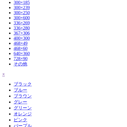
300×185
300×239
300×250
300×600
336×269
336×280
367×306
400×300
468×49
468×60
640×360
728×90
その他
×
ブラック
ブルー
ブラウン
グレー
グリーン
オレンジ
ピンク
パープル