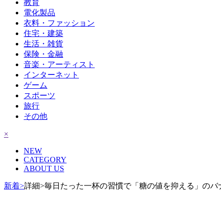
教育
電化製品
衣料・ファッション
住宅・建築
生活・雑貨
保険・金融
音楽・アーティスト
インターネット
ゲーム
スポーツ
旅行
その他
×
NEW
CATEGORY
ABOUT US
新着>
詳細>毎日たった一杯の習慣で「糖の値を抑える」のバ