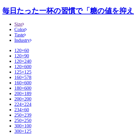
毎日たった一杯の習慣で「糖の値を抑える」
Size
Color
Taste
Industry
120×60
120×90
120×240
120×600
125×125
160×578
160×600
180×600
200×189
200×200
224×224
234×60
250×239
250×250
300×100
300×125