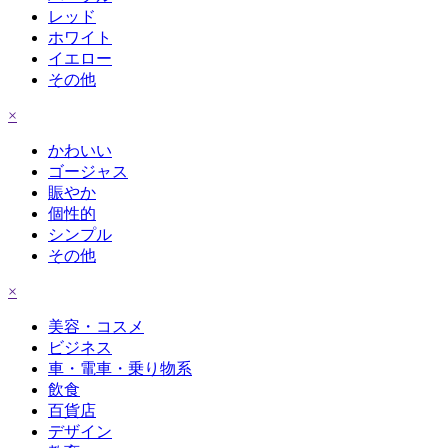
レッド
ホワイト
イエロー
その他
×
かわいい
ゴージャス
賑やか
個性的
シンプル
その他
×
美容・コスメ
ビジネス
車・電車・乗り物系
飲食
百貨店
デザイン