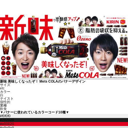
新味 美味しくなったぞ！ Mets COLAのバナーデザイン
サイズ
etc
カラー
白
テイスト
個性的
業種
飲食
▼バナーに使われているカラーコード10種▼