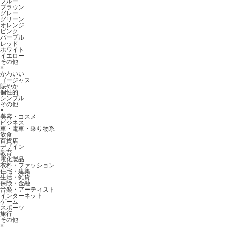
ブルー
ブラウン
グレー
グリーン
オレンジ
ピンク
パープル
レッド
ホワイト
イエロー
その他
×
かわいい
ゴージャス
賑やか
個性的
シンプル
その他
×
美容・コスメ
ビジネス
車・電車・乗り物系
飲食
百貨店
デザイン
教育
電化製品
衣料・ファッション
住宅・建築
生活・雑貨
保険・金融
音楽・アーティスト
インターネット
ゲーム
スポーツ
旅行
その他
×