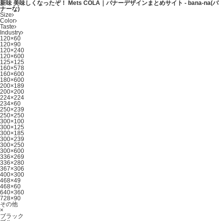
新味 美味しくなったぞ！ Mets COLA｜バナーデザインまとめサイト - bana-na(バ
ナーな)
Size
Color
Taste
Industry
120×60
120×90
120×240
120×600
125×125
160×578
160×600
180×600
200×189
200×200
224×224
234×60
250×239
250×250
300×100
300×125
300×185
300×239
300×250
300×600
336×269
336×280
367×306
400×300
468×49
468×60
640×360
728×90
その他
×
ブラック