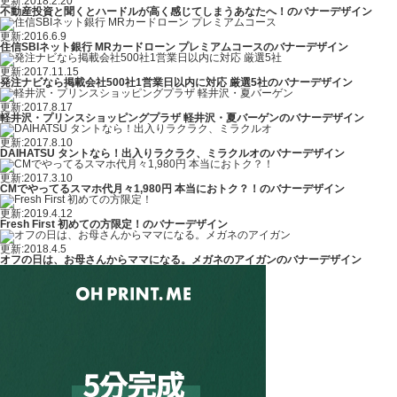
更新:2018.2.20
不動産投資と聞くとハードルが高く感じてしまうあなたへ！のバナーデザイン
更新:2016.6.9
住信SBIネット銀行 MRカードローン プレミアムコースのバナーデザイン
更新:2017.11.15
発注ナビなら掲載会社500社1営業日以内に対応 厳選5社のバナーデザイン
更新:2017.8.17
軽井沢・プリンスショッピングプラザ 軽井沢・夏バーゲンのバナーデザイン
更新:2017.8.10
DAIHATSU タントなら！出入りラクラク、ミラクルオのバナーデザイン
更新:2017.3.10
CMでやってるスマホ代月々1,980円 本当におトク？！のバナーデザイン
更新:2019.4.12
Fresh First 初めての方限定！のバナーデザイン
更新:2018.4.5
オフの日は、お母さんからママになる。メガネのアイガンのバナーデザイン