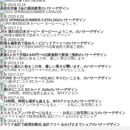
更新:2019.10.16
高校生対象 Z会の通信教育のバナーデザイン
更新:2020.4.28
2015 SPRING&SUMMER CATALOGのバナーデザイン
更新:2017.7.3
JRA 第83回日本ダービー ダービーへようこそ。のバナーデザイン
更新:2020.9.28
戦場を極彩色で染めろ！ビビッドアーミーのバナーデザイン
更新:2019.7.1
家族3人分で月額4,940円〜UQ家族割で新規ご契約のバナーデザイン
更新:2019.3.18
紛争から逃れた命をこの冬、厳しい寒さが襲います。のバナーデザイン
更新:2017.3.27
GTUNE すべてはゲーマーのために やりたいことを、のバナーデザイン
更新:2016.7.13
三菱UFJ二コス DCカード Jizileのバナーデザイン
更新:2017.4.24
「24時間」時間も場所も超える、MT4アクセスのバナーデザイン
更新:2019.9.2
ネスカフェアンバサダーになると・・・お礼にご自宅用にもうのバナーデザイン
更新:2018.2.22
クラウド会計で経理自動化 会計フリー おかげさまでシェアのバナーデザイン