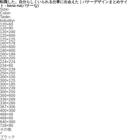
転職した。自分らしくいられる仕事に出会えた｜バナーデザインまとめサイ
ト - bana-na(バナーな)
Size
Color
Taste
Industry
120×60
120×90
120×240
120×600
125×125
160×578
160×600
180×600
200×189
200×200
224×224
234×60
250×239
250×250
300×100
300×125
300×185
300×239
300×250
300×600
336×269
336×280
367×306
400×300
468×49
468×60
640×360
728×90
その他
×
ブラック