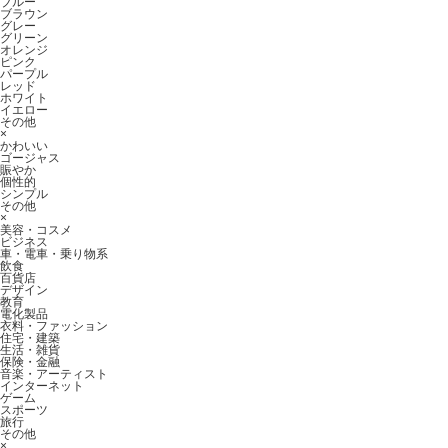
ブルー
ブラウン
グレー
グリーン
オレンジ
ピンク
パープル
レッド
ホワイト
イエロー
その他
×
かわいい
ゴージャス
賑やか
個性的
シンプル
その他
×
美容・コスメ
ビジネス
車・電車・乗り物系
飲食
百貨店
デザイン
教育
電化製品
衣料・ファッション
住宅・建築
生活・雑貨
保険・金融
音楽・アーティスト
インターネット
ゲーム
スポーツ
旅行
その他
×