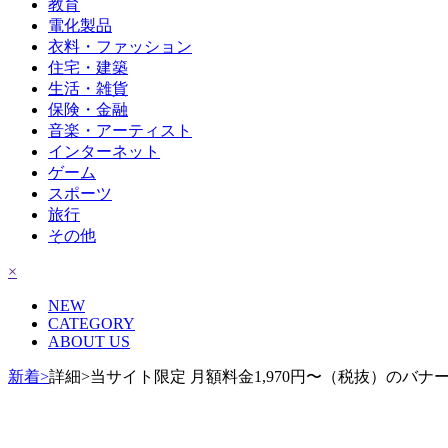
教育
電化製品
衣料・ファッション
住宅・建築
生活・雑貨
保険・金融
音楽・アーティスト
インターネット
ゲーム
スポーツ
旅行
その他
×
NEW
CATEGORY
ABOUT US
新着>
詳細>当サイト限定 月額料金1,970円〜（税抜）のバナ