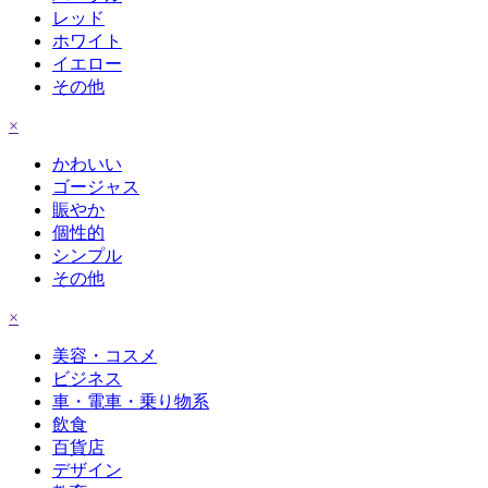
レッド
ホワイト
イエロー
その他
×
かわいい
ゴージャス
賑やか
個性的
シンプル
その他
×
美容・コスメ
ビジネス
車・電車・乗り物系
飲食
百貨店
デザイン