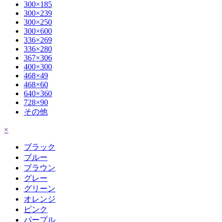
300×185
300×239
300×250
300×600
336×269
336×280
367×306
400×300
468×49
468×60
640×360
728×90
その他
×
ブラック
ブルー
ブラウン
グレー
グリーン
オレンジ
ピンク
パープル