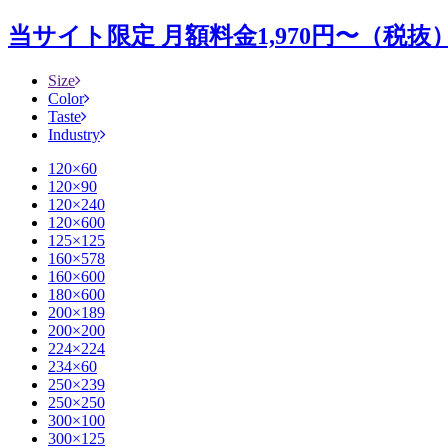
当サイト限定 月額料金1,970円〜（税抜）
Size
Color
Taste
Industry
120×60
120×90
120×240
120×600
125×125
160×578
160×600
180×600
200×189
200×200
224×224
234×60
250×239
250×250
300×100
300×125