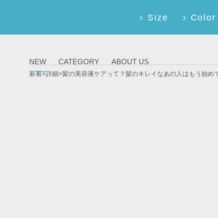
Size
Color
髪の美容液ケ
アって？髪の
キレイなあの
人はもう始め
てる！？｜バ
ナーデザイン
まとめサイ
NEW
CATEGORY
ABOUT US
ト - bana-
na(バナーな)
新着>
詳細>髪の美容液ケアって？髪のキレイなあの人はもう始め