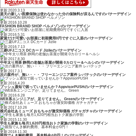
更新:2020.3.13
楽天の新しい医療保険は使わなかった分の保険料が戻るんですのバナーデザイン
更新:2016.10.28
FASHION BRAND SHOP ベルメゾンのバナーデザイン
更新:2016.5.31
家賃だけ!可愛いお部屋に初期費用0円ですぐに入居のバナーデザイン
更新:2016.7.13
三菱UFJ二コス DCカード Jizileのバナーデザイン
更新:2017.8.30
中年太り用茶 静岡の老舗お茶屋が開発 0カロリー＆ヘルシのバナーデザイン
更新:2017.3.1
次の案件が、無い・・・ フリーエンジニア案件 レバテックのバナーデザイン
更新:2016.4.20
プッシュ通知で困っていませんか？AppvisorPUSHのバナーデザイン
更新:2016.6.28
WEB系エンジニアが、足りてません。 Greenのバナーデザイン
更新:2017.10.26
株式会社あミューズ おもちゃが激安卸価格 ガチャガチャのバナーデザイン
更新:2015.11.30
学生も家族も毎月1,620円相当おトク家族の学割のバナーデザイン
更新:2018.11.30
親指でんき解約費用、基本料金が0円！のバナーデザイン