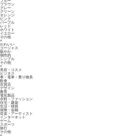
ブルー
ブラウン
グレー
グリーン
オレンジ
ピンク
パープル
レッド
ホワイト
イエロー
その他
×
かわいい
ゴージャス
賑やか
個性的
シンプル
その他
×
美容・コスメ
ビジネス
車・電車・乗り物系
飲食
百貨店
デザイン
教育
電化製品
衣料・ファッション
住宅・建築
生活・雑貨
保険・金融
音楽・アーティスト
インターネット
ゲーム
スポーツ
旅行
その他
×