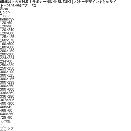
65歳以上の方対象！サポカー補助金 SUZUKI｜バナーデザインまとめサイ
ト - bana-na(バナーな)
Size
Color
Taste
Industry
120×60
120×90
120×240
120×600
125×125
160×578
160×600
180×600
200×189
200×200
224×224
234×60
250×239
250×250
300×100
300×125
300×185
300×239
300×250
300×600
336×269
336×280
367×306
400×300
468×49
468×60
640×360
728×90
その他
×
ブラック