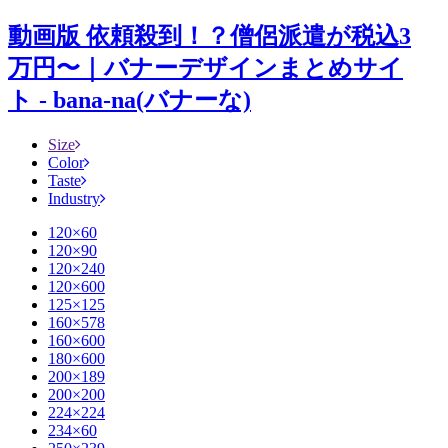
動画版 依頼殺到！？僧侶派遣が税込3
万円〜｜バナーデザインまとめサイ
ト - bana-na(バナーな)
Size
Color
Taste
Industry
120×60
120×90
120×240
120×600
125×125
160×578
160×600
180×600
200×189
200×200
224×224
234×60