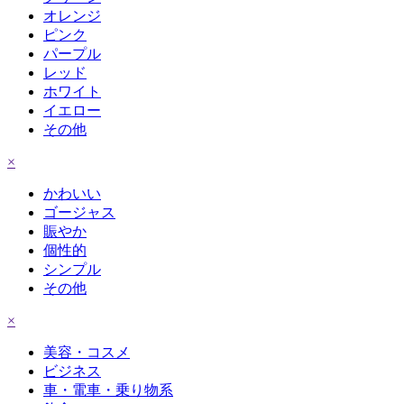
オレンジ
ピンク
パープル
レッド
ホワイト
イエロー
その他
×
かわいい
ゴージャス
賑やか
個性的
シンプル
その他
×
美容・コスメ
ビジネス
車・電車・乗り物系