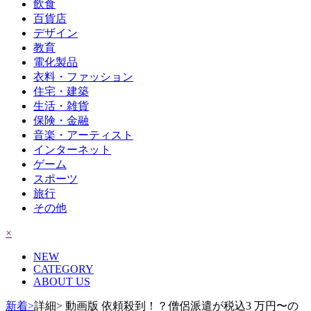
飲食
百貨店
デザイン
教育
電化製品
衣料・ファッション
住宅・建築
生活・雑貨
保険・金融
音楽・アーティスト
インターネット
ゲーム
スポーツ
旅行
その他
×
NEW
CATEGORY
ABOUT US
新着>
詳細> 動画版 依頼殺到！？僧侶派遣が税込3 万円〜の