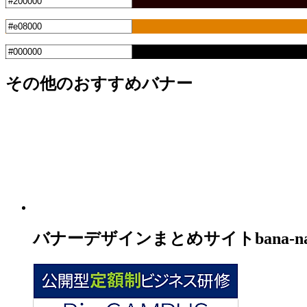
その他のおすすめバナー
バナーデザインまとめサイトbana-n