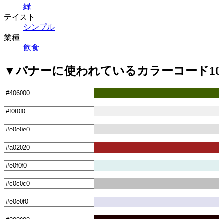
緑
テイスト
シンプル
業種
飲食
▼バナーに使われているカラーコード1