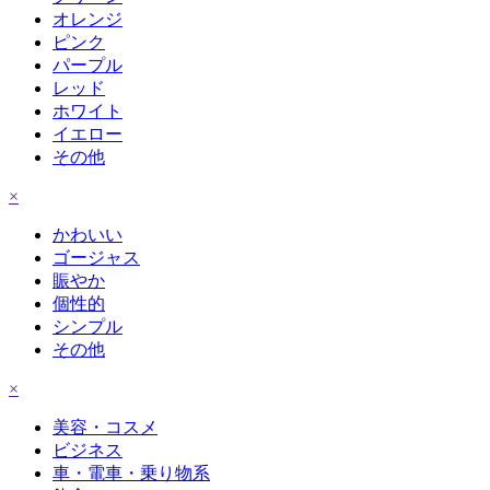
オレンジ
ピンク
パープル
レッド
ホワイト
イエロー
その他
×
かわいい
ゴージャス
賑やか
個性的
シンプル
その他
×
美容・コスメ
ビジネス
車・電車・乗り物系