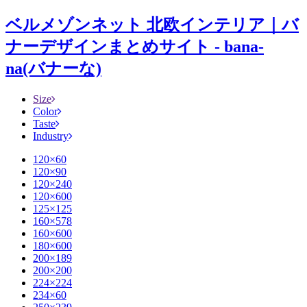
ベルメゾンネット 北欧インテリア｜バ
ナーデザインまとめサイト - bana-
na(バナーな)
Size
Color
Taste
Industry
120×60
120×90
120×240
120×600
125×125
160×578
160×600
180×600
200×189
200×200
224×224
234×60